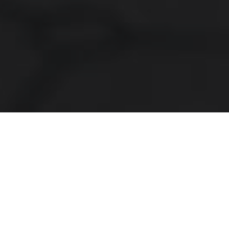
אודות
המשרד
עו"ד אבי שטיינמץ
שם כערך עליון את
השירות המקצועי
והאישי לכל