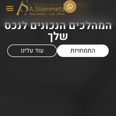
A.Steinmetz law office
משרד עו״ד א. שטיינמץ
המהלכים הנכונים לנכס
שלך
התמחויות
עוד עלינו